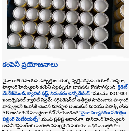
కంపెనీ ప్రయోజనాలు
చైనా రాతి రసాయన ఉత్పత్తుల యొక్క వృత్తిపరమైన తయారీ సంస్థగా,
షాన్డాంగ్ హెర్క్యులస్ కంపెనీ ఎల్లప్పుడూ భావనను కొనసాగిస్తుంది
"క్రెడిట్
మేనేజ్‌మెంట్, క్వాలిటీ ఫస్ట్, నిరంతరం ఇన్నోవేటింగ్."
మరియు ISO:9001
ఇంటర్నేషనల్ క్వాలిటీ సిస్టమ్ సర్టిఫికేషన్‌లో ఉత్తీర్ణత సాధించారు.షాన్డాంగ్
హెర్క్యులస్ కంపెనీకి చెందిన మార్బుల్ అంటుకునే మరియు ఎపాక్సీ రెసిన్
AB అంటుకునే పదార్థంగా రేట్ చేయబడింది
"చైనా పర్యావరణ పరిరక్షణ
బిల్డింగ్ మెటీరియల్స్"
.మంచి ప్రతిష్ట ఆధారంగా, షాన్‌డాంగ్ హెర్క్యులస్
కంపెనీ కస్టమర్‌లకు మరింత సమగ్రమైన మరియు అధిక నాణ్యత గల