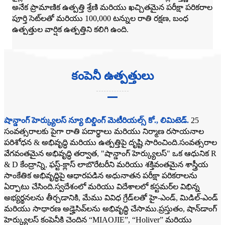
అనేక ప్రామాణిక ఉత్పత్తి శ్రేణి మరియు ఖచ్చితమైన పరీక్షా పరికరాల
పూర్తి సెట్‌లతో మరియు 100,000 టన్నుల రాతి రక్షణ, బంధ
ఉత్పత్తుల వార్షిక ఉత్పత్తిని కలిగి ఉంది.
కంపెనీ ఉత్పత్తులు
షాన్డాంగ్ హెర్క్యులస్ న్యూ బిల్డింగ్ మెటీరియల్స్ కో., లిమిటెడ్.
25
సంవత్సరాలకు పైగా రాతి పదార్థాలు మరియు నిర్మాణ రసాయనాల
పరిశోధన & అభివృద్ధి మరియు ఉత్పత్తిపై దృష్టి సారించింది.సంవత్సరాల
వేగవంతమైన అభివృద్ధి తర్వాత, "షాన్డాంగ్ హెర్క్యులస్" ఒక ఆధునిక R
& D కేంద్రాన్ని, ఫస్ట్-క్లాస్ లాబొరేటరీని మరియు శక్తివంతమైన శాస్త్రీయ
సాంకేతిక అభివృద్ధిపై ఆధారపడిన అధునాతన పరీక్షా పరికరాలను
ఏర్పాటు చేసింది.స్వదేశంలో మరియు విదేశాలలో కస్టమర్‌ల విభిన్న
అభ్యర్థనలను తీర్చడానికి, మేము వివిధ గ్రేడ్‌లతో హై-ఎండ్, మిడిల్-ఎండ్
మరియు సాధారణ అడ్హెసివ్‌లను అభివృద్ధి చేసాము.ప్రస్తుతం, షాన్‌డాంగ్
హెర్క్యులస్ కంపెనీకి చెందిన “MIAOJIE”, “Holiver” మరియు