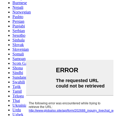
Burmese
Nepali
Norwegian
Pashto
Persian
Punjabi
Serbian
Sesotho
Sinhala
Slovak
Slovenian
Somali
Samoan
Scots Gaelic
Shona
Sindhi
Sundanese
Swahili
Tajik
Tamil
Telugu
Thai
Ukrainian
Urdu
Uzbek