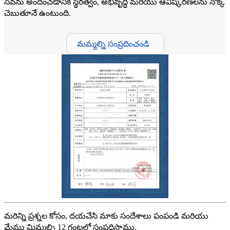
సేవను అందించడానికి స్థిరత్వం, అభివృద్ధి మరియు ఆవిష్కరణలను నొక్కి
చెబుతూనే ఉంటుంది.
మమ్మల్ని సంప్రదించండి
మరిన్ని ప్రశ్నల కోసం, దయచేసి మాకు సందేశాలు పంపండి మరియు
మేము మిమ్మల్ని 12 గంటల్లో సంప్రదిస్తాము.