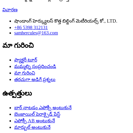
విచారణ
షాండాంగ్ హెర్క్యులస్ కొత్త బిల్డింగ్ మెటీరియల్స్ కో., LTD.
+86 5398 312131
samhercules@163.com
మా గురించి
ఫ్యాక్టరీ టూర్
మమ్మల్ని సంప్రదించండి
మా గురించి
తరచుగా అడిగే ప్రశ్నలు
ఉత్పత్తులు
బార్ నాటడం ఎపోక్సీ అంటుకునే
బెంజాయిల్ పెరాక్సైడ్ పేస్ట్
ఎపోక్సీ AB అంటుకునే
మార్బుల్ అంటుకునే