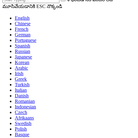
మూసివేయడానికి ESC నొక్కండి
English
Chinese
French
German
Portuguese
Spanish
Russian
Japanese
Korean
Arabic
Irish
Greek
Turkish
Italian
Danish
Romanian
Indonesian
Czech
Afrikaans
Swedish
Polish
Basque