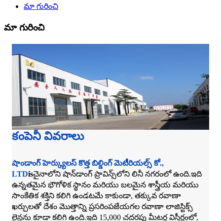
మా గురించి
మా గురించి
కంపెనీ వివరాలు
షాండాంగ్ హెర్క్యులస్ కొత్త బిల్డింగ్ మెటీరియల్స్ కో.,
LTD
is
చైనాలోని షాన్‌డాంగ్ ప్రావిన్స్‌లోని లినీ నగరంలో ఉంది.ఇది
ఉన్నతమైన భౌగోళిక స్థానం మరియు బలమైన శాస్త్రీయ మరియు
సాంకేతిక శక్తిని కలిగి ఉండటమే కాకుండా, తక్కువ రవాణా
ఖర్చులతో దేశం మొత్తాన్ని ప్రసరింపజేయగల రవాణా లాజిస్టిక్స్
లైన్లను కూడా కలిగి ఉంది.ఇది 15,000 చదరపు మీటర్ల విస్తీర్ణంలో,