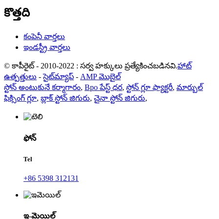
కొత్తది
కంపెనీ వార్తలు
ఇండస్ట్రీ వార్తలు
© కాపీరైట్ - 2010-2022 : సర్వ హక్కులు ప్రత్యేకించబడినవి.
హాట్
ఉత్పత్తులు
-
సైట్‌మ్యాప్
-
AMP మొబైల్
స్టోన్ అంటుకునే కర్మాగారం
,
Bpo పేస్ట్ ధర
,
స్టోన్ గ్లూ ఫ్యాక్టరీ
,
మార్బుల్
ఫిక్సింగ్ గ్లూ
,
బ్లాక్ స్టోన్ జిగురు
,
చైనా స్టోన్ జిగురు
,
ఫోన్
Tel
+86 5398 312131
ఇ-మెయిల్