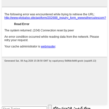
శోధించడానికి ఎంటర్ లేదా