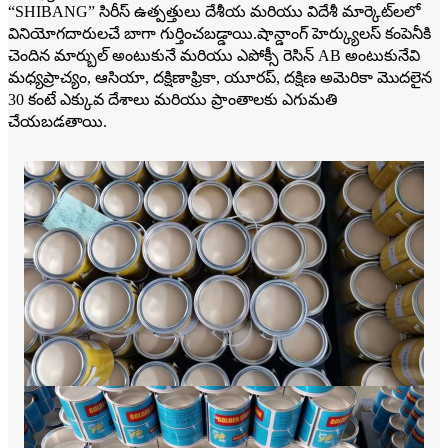
“SHIBANG” సిరీస్ ఉత్పత్తులు దేశీయ మరియు విదేశీ మార్కెట్‌లలో
వినియోగదారులచే బాగా గుర్తించబడ్డాయి.షాన్డాంగ్ హెర్క్యులస్ కంపెనీకి
చెందిన మార్బుల్ అంటుకునే మరియు ఎపోక్సీ రెసిన్ AB అంటుకునేవి
మధ్యప్రాచ్యం, ఆసియా, దక్షిణాఫ్రికా, యూరప్, దక్షిణ అమెరికా మొదలైన
30 కంటే ఎక్కువ దేశాలు మరియు ప్రాంతాలకు ఎగుమతి
చేయబడతాయి.