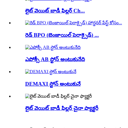
లైట్ వెయిట్ బాడీ ఫిల్లర్ Ch...
రెడ్ BPO (బెంజాయిల్ పెరాక్సైడ్) ...
ఎపోక్సీ AB స్టోన్ అంటుకునేది
DEMAXI స్టోన్ అంటుకునే
లైట్ వెయిట్ బాడీ ఫిల్లర్ చైనా ఫ్యాక్టరీ