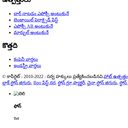
బార్ నాటడం ఎపోక్సీ అంటుకునే
బెంజాయిల్ పెరాక్సైడ్ పేస్ట్
ఎపోక్సీ AB అంటుకునే
మార్బుల్ అంటుకునే
కొత్తది
కంపెనీ వార్తలు
ఇండస్ట్రీ వార్తలు
© కాపీరైట్ - 2010-2022 : సర్వ హక్కులు ప్రత్యేకించబడినవి.
హాట్ ఉత్పత్త
బ్లాక్ స్టోన్ జిగురు
,
Bpo పేస్ట్ ధర
,
స్టోన్ గ్లూ ఫ్యాక్టరీ
,
చైనా స్టోన్ జిగురు
,
స్టో
ఫోన్
Tel