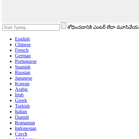
శోధించడానికి ఎంటర్ లేదా మూసివేయడ
English
Chinese
French
German
Portuguese
Spanish
Russian
Japanese
Korean
Arabic
Irish
Greek
Turkish
Italian
Danish
Romanian
Indonesian
Czech