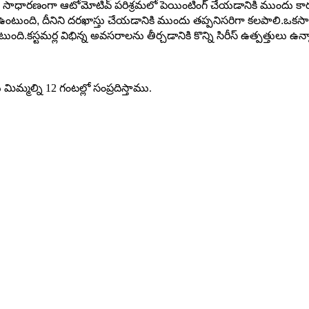
 దీనిని సాధారణంగా ఆటోమోటివ్ పరిశ్రమలో పెయింటింగ్ చేయడానికి ముందు 
కలిగి ఉంటుంది, దీనిని దరఖాస్తు చేయడానికి ముందు తప్పనిసరిగా కలపాలి.ఒ
కస్టమర్ల విభిన్న అవసరాలను తీర్చడానికి కొన్ని సిరీస్ ఉత్పత్తులు ఉన్
్మల్ని 12 గంటల్లో సంప్రదిస్తాము.