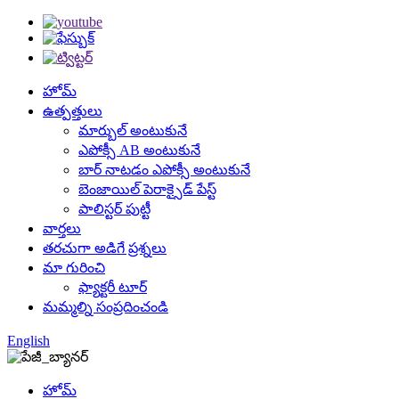
హోమ్
ఉత్పత్తులు
మార్బుల్ అంటుకునే
ఎపోక్సీ AB అంటుకునే
బార్ నాటడం ఎపోక్సీ అంటుకునే
బెంజాయిల్ పెరాక్సైడ్ పేస్ట్
పాలిస్టర్ పుట్టీ
వార్తలు
తరచుగా అడిగే ప్రశ్నలు
మా గురించి
ఫ్యాక్టరీ టూర్
మమ్మల్ని సంప్రదించండి
English
హోమ్