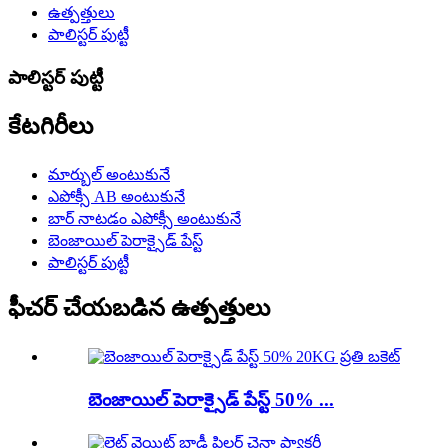
ఉత్పత్తులు
పాలిస్టర్ పుట్టీ
పాలిస్టర్ పుట్టీ
కేటగిరీలు
మార్బుల్ అంటుకునే
ఎపోక్సీ AB అంటుకునే
బార్ నాటడం ఎపోక్సీ అంటుకునే
బెంజాయిల్ పెరాక్సైడ్ పేస్ట్
పాలిస్టర్ పుట్టీ
ఫీచర్ చేయబడిన ఉత్పత్తులు
బెంజాయిల్ పెరాక్సైడ్ పేస్ట్ 50% ...