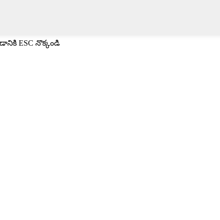
ానికి ESC నొక్కండి