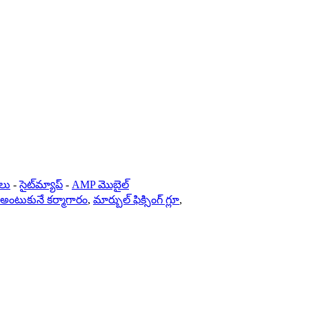
ులు
-
సైట్‌మ్యాప్
-
AMP మొబైల్
న్ అంటుకునే కర్మాగారం
,
మార్బుల్ ఫిక్సింగ్ గ్లూ
,