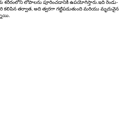
కారు శరీరంలోని లోపాలను పూరించడానికి ఉపయోగిస్తారు.ఇది రెండు-
కసారి కలిపిన తర్వాత, అది త్వరగా గట్టిపడుతుంది మరియు మృదువైన
నాయి.